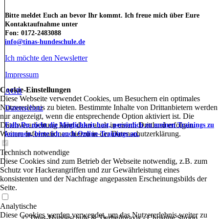
Bitte meldet Euch an bevor Ihr kommt. Ich freue mich über Eure
Kontaktaufnahme unter
Fon: 0172-2483088
info@tinas-hundeschule.de
Ich möchte den Newsletter
Impressum
Cookie-Einstellungen
AGB
Diese Webseite verwendet Cookies, um Besuchern ein optimales
Nutzererlebnis zu bieten. Bestimmte Inhalte von Drittanbietern werden
Datenschutz
nur angezeigt, wenn die entsprechende Option aktiviert ist. Die
Datenverarbeitung kann dann auch in einem Drittland erfolgen.
Falls Du nicht die Möglichkeit hast, persönlich zu meinen Trainings zu
Weitere Informationen hierzu in der Datenschutzerklärung.
kommen, biete ich auch Online-Trainings an.
Technisch notwendige
Diese Cookies sind zum Betrieb der Webseite notwendig, z.B. zum
Schutz vor Hackerangriffen und zur Gewährleistung eines
konsistenten und der Nachfrage angepassten Erscheinungsbilds der
Seite.
Analytische
Diese Cookies werden verwendet, um das Nutzererlebnis weiter zu
© Tinas-Hundeschule & Tierheilpraxis - Christine Stroop