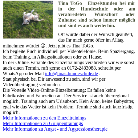
Tina ToGo - Einzelstunden bei mir
in der Hundeschule oder am
verabredeten Wunschort oder
Zuhause sind schon immer möglich
und sind es auch weiterhin.
Oft wurde dabei der Wunsch geäußert,
das Ihr mich gerne öfter im Alltag
mitnehmen würdet 😉. Jetzt gibt es Tina ToGo.
Ich begleite Euch individuell per Videotelefonie. Beim Spaziergang,
beim Training, in Alltagssituationen oder zu Hause.
In der Online-Variante des Einzeltrainings verabreden wir wie sonst
auch einen Termin, ruft gerne an 0172-2483088, schreibt per
WhatsApp oder Mail
info@tinas-hundeschule.de
.
Statt physisch bei Dir anwesend zu sein, sind wir per
Videoübertragung verbunden.
Die Vorteile Video-Online-Einzelberatung: Es fallen keine
Fahrtkosten und Fahrzeiten an. Der Service ist auch überregional
möglich. Training auch am Urlaubsort. Kein Auto, keine Babysitter,
egal wie das Wetter ist kein Problem. Termine sind auch kurzfristig
möglich.
Mehr Informationen zu den Einzeltrainings
Mehr Informationen zu Gruppentrainings
Mehr Information zu Angst - und Aggressionstherapie