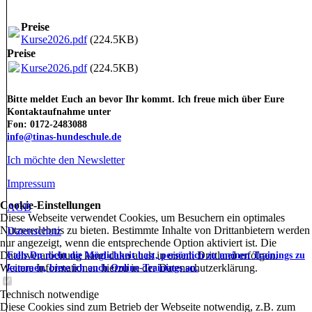
Preise
Kurse2026.pdf
(224.5KB)
Preise
Kurse2026.pdf
(224.5KB)
Bitte meldet Euch an bevor Ihr kommt. Ich freue mich über Eure
Kontaktaufnahme unter
Fon: 0172-2483088
info@tinas-hundeschule.de
Ich möchte den Newsletter
Impressum
Cookie-Einstellungen
AGB
Diese Webseite verwendet Cookies, um Besuchern ein optimales
Nutzererlebnis zu bieten. Bestimmte Inhalte von Drittanbietern werden
Datenschutz
nur angezeigt, wenn die entsprechende Option aktiviert ist. Die
Datenverarbeitung kann dann auch in einem Drittland erfolgen.
Falls Du nicht die Möglichkeit hast, persönlich zu meinen Trainings zu
Weitere Informationen hierzu in der Datenschutzerklärung.
kommen, biete ich auch Online-Trainings an.
Technisch notwendige
Diese Cookies sind zum Betrieb der Webseite notwendig, z.B. zum