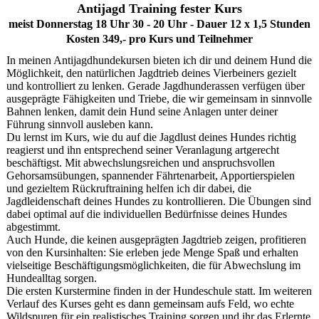
Antijagd Training fester Kurs
meist Donnerstag 18 Uhr 30 - 20 Uhr - Dauer 12 x 1,5 Stunden
Kosten 349,- pro Kurs und Teilnehmer
In meinen Antijagdhundekursen bieten ich dir und deinem Hund die
Möglichkeit, den natürlichen Jagdtrieb deines Vierbeiners gezielt
und kontrolliert zu lenken. Gerade Jagdhunderassen verfügen über
ausgeprägte Fähigkeiten und Triebe, die wir gemeinsam in sinnvolle
Bahnen lenken, damit dein Hund seine Anlagen unter deiner
Führung sinnvoll ausleben kann.
Du lernst im Kurs, wie du auf die Jagdlust deines Hundes richtig
reagierst und ihn entsprechend seiner Veranlagung artgerecht
beschäftigst. Mit abwechslungsreichen und anspruchsvollen
Gehorsamsübungen, spannender Fährtenarbeit, Apportierspielen
und gezieltem Rückruftraining helfen ich dir dabei, die
Jagdleidenschaft deines Hundes zu kontrollieren. Die Übungen sind
dabei optimal auf die individuellen Bedürfnisse deines Hundes
abgestimmt.
Auch Hunde, die keinen ausgeprägten Jagdtrieb zeigen, profitieren
von den Kursinhalten: Sie erleben jede Menge Spaß und erhalten
vielseitige Beschäftigungsmöglichkeiten, die für Abwechslung im
Hundealltag sorgen.
Die ersten Kurstermine finden in der Hundeschule statt. Im weiteren
Verlauf des Kurses geht es dann gemeinsam aufs Feld, wo echte
Wildspuren für ein realistisches Training sorgen und ihr das Erlernte