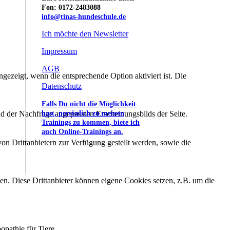
Fon: 0172-2483088
info@tinas-hundeschule.de
Ich möchte den Newsletter
Impressum
AGB
ezeigt, wenn die entsprechende Option aktiviert ist. Die
Datenschutz
Falls Du nicht die Möglichkeit
hast, persönlich zu meinen
d der Nachfrage angepassten Erscheinungsbilds der Seite.
Trainings zu kommen, biete ich
auch Online-Trainings an.
on Drittanbietern zur Verfügung gestellt werden, sowie die
den. Diese Drittanbieter können eigene Cookies setzen, z.B. um die
opathie für Tiere