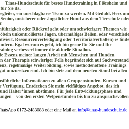
Tinas-Hundeschule für bestes Hundetraining in Flörsheim und
ür Sie da.
egleiter, ein unschlagbares Team zu werden. Mit Geduld, Herz un
 Senior, unsicherer oder ängstlicher Hund aus dem Tierschutz ode
t!
nenführigkeit oder Rückruf geht oder um schwierigere Themen wie
öbeln unkontrolliertes Jagen, übermäßiges Bellen, oder verschied
tiviert, Ressourcenverteidigung oder Territorialverhalten) es finde
ndern. Egal worum es geht, ich bin gerne für Sie und Ihr
aining verbessert immer die aktuelle Situation.
t die Essenz meiner langen Arbeit mit Menschen und Hunden.
n der Therapie schwieriger Felle begründet sich auf Sachverstand
nz, regelmäßige Weiterbildung, sowie methodenoffene Trainings -
 umzusetzen sind. Ich bin stets auf dem neusten Stand bei allen
 ausführliche Informationen zu allen Gruppenstunden, Kursen und
Verfügung. Entdecken Sie mein vielfältiges Angebot, das ich
d und Halter*innen abstimme. Für jede Entwicklungsphase und
ösungen – von den ersten Welpenstunden bis hin zu anspruchsvollen
 WhatsApp 0172-2483088 oder eine Mail an
info@tinas-hundeschule.de