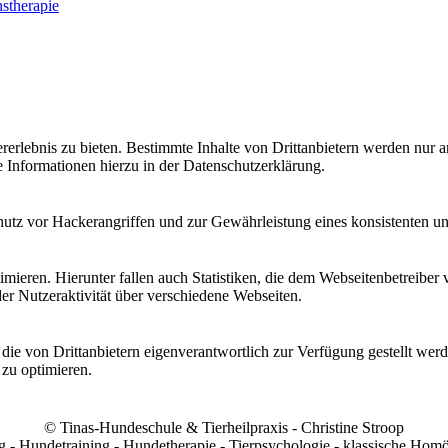
stherapie
lebnis zu bieten. Bestimmte Inhalte von Drittanbietern werden nur ang
e Informationen hierzu in der Datenschutzerklärung.
utz vor Hackerangriffen und zur Gewährleistung eines konsistenten un
ieren. Hierunter fallen auch Statistiken, die dem Webseitenbetreiber v
r Nutzeraktivität über verschiedene Webseiten.
 die von Drittanbietern eigenverantwortlich zur Verfügung gestellt wer
 zu optimieren.
© Tinas-Hundeschule & Tierheilpraxis - Christine Stroop
- Hundetraining - Hundetherapie - Tierpsychologie - klassische Homö