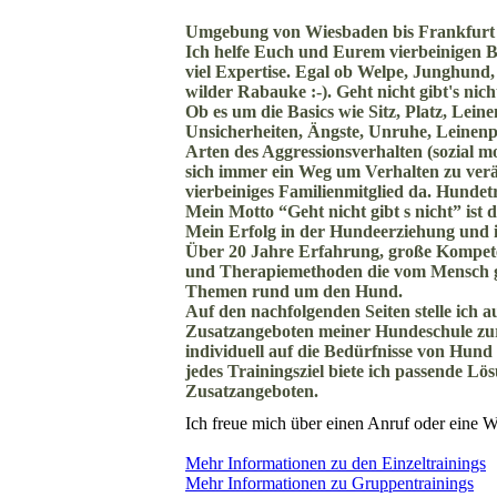
Umgebung von Wiesbaden bis Frankfurt f
Ich helfe Euch und Eurem vierbeinigen B
viel Expertise. Egal ob Welpe, Junghund,
wilder Rabauke :-). Geht nicht gibt's nich
Ob es um die Basics wie Sitz, Platz, Lei
Unsicherheiten, Ängste, Unruhe, Leinenp
Arten des Aggressionsverhalten (sozial mo
sich immer ein Weg um Verhalten zu verä
vierbeiniges Familienmitglied da. Hundetr
Mein Motto “Geht nicht gibt s nicht” is
Mein Erfolg in der Hundeerziehung und i
Über 20 Jahre Erfahrung, große Kompete
und Therapiemethoden die vom Mensch gut
Themen rund um den Hund.
Auf den nachfolgenden Seiten stelle ich
Zusatzangeboten meiner Hundeschule zur 
individuell auf die Bedürfnisse von Hun
jedes Trainingsziel biete ich passende L
Zusatzangeboten.
Ich freue mich über einen Anruf oder eine
Mehr Informationen zu den Einzeltrainings
Mehr Informationen zu Gruppentrainings